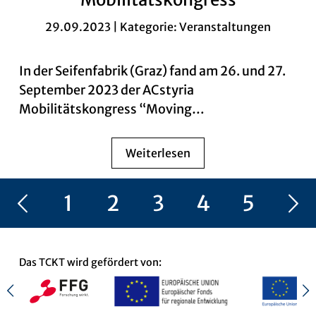
29.09.2023 | Kategorie:
Veranstaltungen
In der Seifenfabrik (Graz) fand am 26. und 27.
September 2023 der ACstyria
Mobilitätskongress “Moving…
Weiterlesen
Vorherige Seite
1
2
3
4
5
Nächste Seite
6
Das TCKT wird gefördert von: